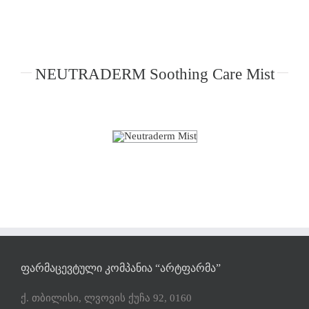
NEUTRADERM Soothing Care Mist
ᲤᲐᲠᲛᲐᲪᲔᲕᲢᲣᲚᲘ ᲙᲝᲛᲞᲐᲜᲘᲐ “ᲐᲠᲢᲤᲐᲠᲛᲐ”
ქ. თბილისი, ლვოვის ქუჩა 92, 0160