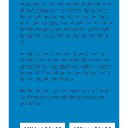
ად­გი­ლი­დან, ირუ­ა­ზის ზღვის­გან მო­დის. AOS-
ის და­პა­ტენ­ტე­ბუ­ლი ფორ­მუ­ლა შე­ი­ცავს მეტ
მი­ნე­რალს, ვიდ­რე თერ­მუ­ლი წყლე­ბი, შე­დე­
გად, უფრო ეფექ­ტუ­რად ახ­დენს კა­ნის მიკ­რო­
ბი­ო­მის დაც­ვას, გა­ღი­ზი­ა­ნე­ბუ­ლი კა­ნის დამ­
შვი­დე­ბას, აღ­დგე­ნასა და რე­მი­ნე­რა­ლი­ზა­ცი­
ას.
ბრენდის უპი­რა­ტე­სო­ბებს პე­დი­ატ­რი­ა­სა და
დერ­მა­ტო­ლო­გი­ა­ში ადას­ტუ­რებს 10-წლი­ა­ნი
კვლე­ვე­ბი და 4 ეფექ­ტუ­რო­ბის ტეს­ტი. “„ნე­უტ­
რა­დერ­მი“ საფ­რან­გეთ­ში აღი­ა­რე­ბუ­ლია ბავ­
შვთა მოვ­ლის ექ­სპერ­ტად.
მწარმოებელი: „ლაბორატორია ჯილბერტი” –
120-წლიანი ისტორიის მქონე ფრანგული
კომპანია.