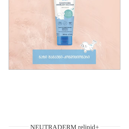
NEUTRADERM relipid+