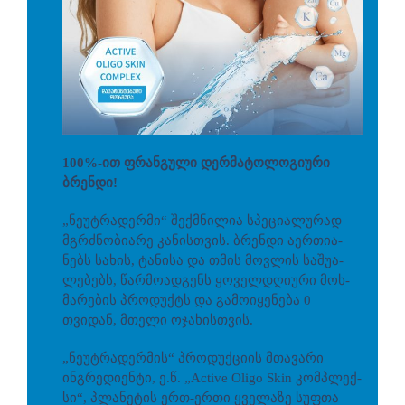
100%-ით ფრანგული დერმატოლოგიური
ბრენდი!
„ნეუტრადერმი“ შექ­მნი­ლია სპე­ცი­ა­ლუ­რად
მგრძნო­ბი­ა­რე კა­ნის­თვის. ბრენდი აერ­თი­ა­
ნებს სა­ხის, ტა­ნი­სა და თმის მოვ­ლის სა­შუ­ა­
ლე­ბებს, წარ­მო­ად­გენს ყო­ველ­დღი­უ­რი მოხ­
მა­რე­ბის პრო­დუქტს და გა­მო­ი­ყე­ნე­ბა 0
თვიდან, მთე­ლი ოჯა­ხის­თვის.
„ნე­უტ­რა­დერ­მის“ პრო­დუქ­ცი­ის მთავარი
ინგრედიენტი, ე.წ. „Active Oligo Skin კომ­პლექ­
სი“, პლა­ნე­ტის ერთ-ერთი ყვე­ლა­ზე სუფ­თა