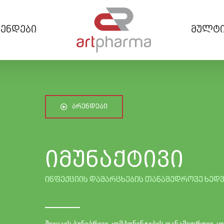
ენდები
მულტი
ᲑᲠᲔᲜᲓᲔᲑᲘ
იმუნაქტივი
ინფექციის დამარცხების თანამედროვე ხედვ