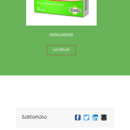
იმუნაქტივი
ᲡᲠᲣᲚᲐᲓ
გაზიარება: