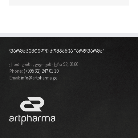
ᲤᲐᲠᲛᲐᲪᲔᲕᲢᲣᲚᲘ ᲙᲝᲛᲞᲐᲜᲘᲐ “ᲐᲠᲢᲤᲐᲠᲛᲐ”
ქ. თბილისი, ლვოვის ქუჩა 92, 0160
Phone:
(+995 32) 247 01 10
Email:
info@artpharma.ge