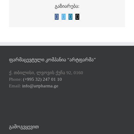
გაზიარება:
Facebook
Twitter
LinkedIn
Email
ᲤᲐᲠᲛᲐᲪᲔᲕᲢᲣᲚᲘ ᲙᲝᲛᲞᲐᲜᲘᲐ “ᲐᲠᲢᲤᲐᲠᲛᲐ”
ქ. თბილისი, ლვოვის ქუჩა 92, 0160
Phone:
(+995 32) 247 01 10
Email:
info@artpharma.ge
ᲒᲐᲛᲝᲒᲕᲧᲔᲕᲘᲗ