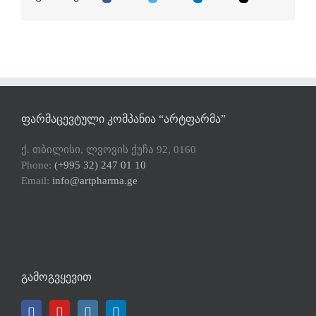
ᲤᲐᲠᲛᲐᲪᲔᲕᲢᲣᲚᲘ ᲙᲝᲛᲞᲐᲜᲘᲐ “ᲐᲠᲢᲤᲐᲠᲛᲐ”
ქ. თბილისი, ლვოვის ქუჩა 92, 0160
Phone:
(+995 32) 247 01 10
Email:
info@artpharma.ge
ᲒᲐᲛᲝᲒᲕᲧᲔᲕᲘᲗ