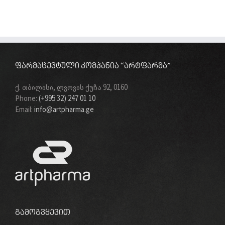
ᲤᲐᲠᲛᲐᲪᲔᲕᲢᲣᲚᲘ ᲙᲝᲛᲞᲐᲜᲘᲐ “ᲐᲠᲢᲤᲐᲠᲛᲐ”
ქ. თბილისი, ლვოვის ქუჩა 92, 0160
Phone:
(+995 32) 247 01 10
Email:
info@artpharma.ge
ᲒᲐᲛᲝᲒᲕᲧᲔᲕᲘᲗ