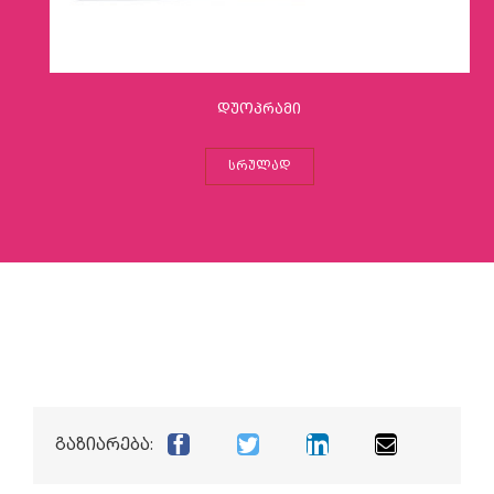
დუოპრამი
ᲡᲠᲣᲚᲐᲓ
გაზიარება: